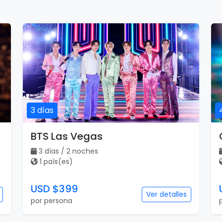
3 días
BTS Las Vegas
3 días / 2 noches
1 país(es)
USD $399
Ver detalles
por persona