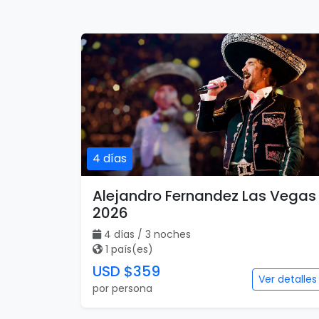
4 días
Alejandro Fernandez Las Vegas
2026
4 días / 3 noches
1 país(es)
USD $359
Ver detalles
por persona