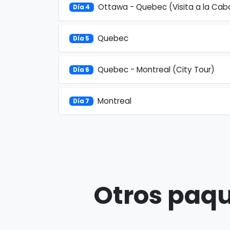
Ottawa - Quebec (Visita a la Cab
Día 4
Quebec
Día 5
Quebec - Montreal (City Tour)
Día 6
Montreal
Día 7
Otros paqu