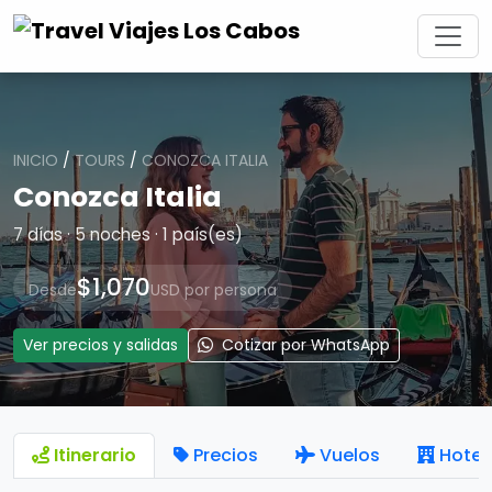
INICIO
/
TOURS
/
CONOZCA ITALIA
Conozca Italia
7 días · 5 noches · 1 país(es)
$1,070
Desde
USD por persona
Ver precios y salidas
Cotizar por WhatsApp
Itinerario
Precios
Vuelos
Hotel