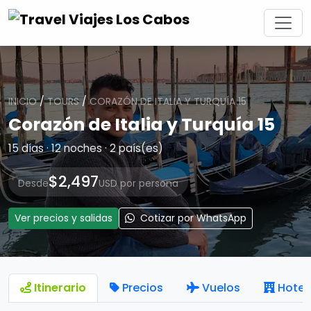
INICIO
/
TOURS
/
CORAZÓN DE ITALIA Y TURQUÍA 15
Corazón de Italia y Turquía 15
15 días · 12 noches · 2 país(es)
$2,497
Desde
USD por persona
Ver precios y salidas
Cotizar por WhatsApp
Itinerario
Precios
Vuelos
Hotel