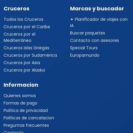
Viajes a Australia
Viajes a Asia
Viajes a China
Viajes a Corea del Sur
Viajes a Tailandia
Viajes a India
Cruceros
Marcas y buscador
Todos los Cruceros
✦ Planificador de viajes con
IA
Cruceros por el Caribe
Buscar paquetes
Cruceros por el
Mediterráneo
Contacto con asesores
Cruceros Islas Griegas
Special Tours
Cruceros por Sudamérica
Europamundo
Cruceros por Asia
Cruceros por Alaska
Informacion