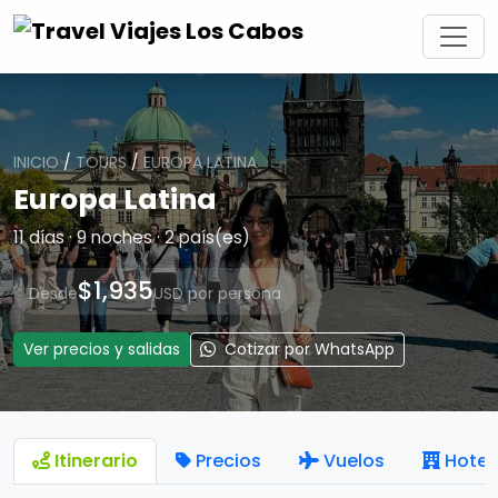
INICIO
/
TOURS
/
EUROPA LATINA
Europa Latina
11 días · 9 noches · 2 país(es)
$1,935
Desde
USD por persona
Ver precios y salidas
Cotizar por WhatsApp
Itinerario
Precios
Vuelos
Hotel