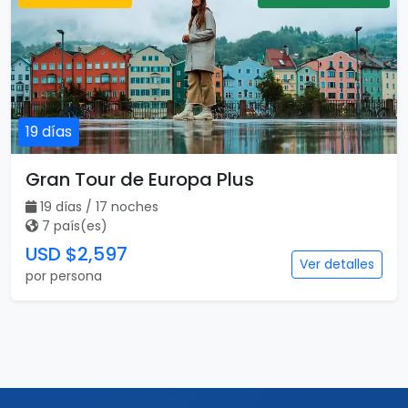
4 país(es)
USD $2,497
Ver detalles
por persona
Destacado
Vuelo incluido
19 días
Gran Tour de Europa Plus
19 días / 17 noches
7 país(es)
USD $2,597
Ver detalles