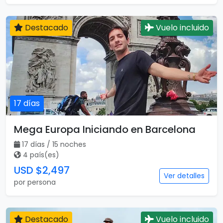
Maravillas de Inglaterra, Escocia e
Irlanda con Londres
13 días / 13 noches
3 país(es)
USD $2,255
Ver detalles
por persona
Destacado
Vuelo incluido
17 días
Mega Europa Iniciando en Barcelona
17 días / 15 noches