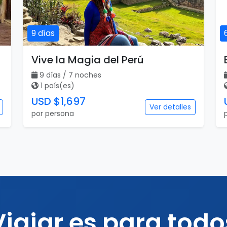
9 días
Vive la Magia del Perú
9 días / 7 noches
1 país(es)
USD $1,697
Ver detalles
por persona
Viajar es para todo