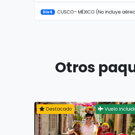
CUSCO– MÉXICO (No incluye aére
Día 6
Otros paqu
Destacado
Vuelo incluid