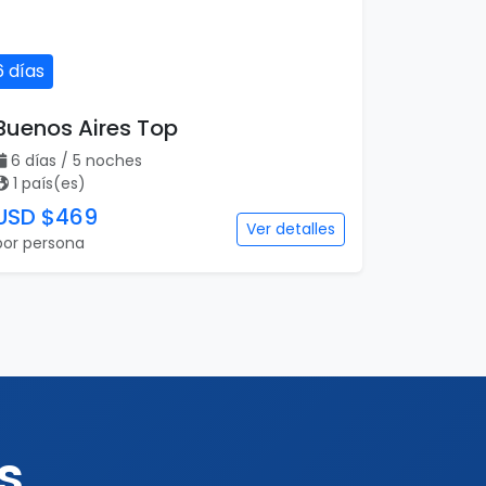
6 días
Buenos Aires Top
6 días / 5 noches
1 país(es)
USD $469
Ver detalles
por persona
s