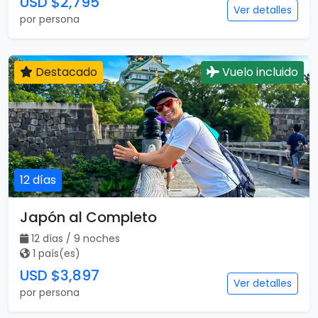
USD $2,795
Ver detalles
por persona
Destacado
Vuelo incluido
12 días
Japón al Completo
12 días / 9 noches
1 país(es)
USD $3,897
Ver detalles
por persona