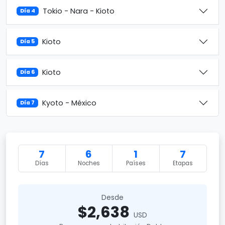
Tokio - Nara - Kioto
Día 4
Kioto
Día 5
Kioto
Día 6
Kyoto - México
Día 7
7
6
1
7
Días
Noches
Países
Etapas
Desde
$2,638
USD