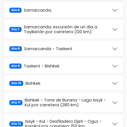
Samarcanda.
Día 6
Samarcanda, excursión de un día a
Día 7
Tayikistán por carretera (120 km).
Samarcanda - Taskent
Día 8
Taskent - Bishkek
Día 9
Bishkek.
Día 10
Bishkek - Torre de Burana - Lago Issyk -
Día 11
Kul por carretera (280 km).
Issyk - Kul - Desfiladero Djeti - Oguz -
Día 12
Karakol por carretera, 150 km.