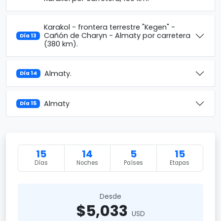
Karakol - frontera terrestre "Kegen" -
Cañón de Charyn - Almaty por carretera
Día 13
(380 km).
Almaty.
Día 14
Almaty
Día 15
15
14
5
15
Días
Noches
Países
Etapas
Desde
$5,033
USD