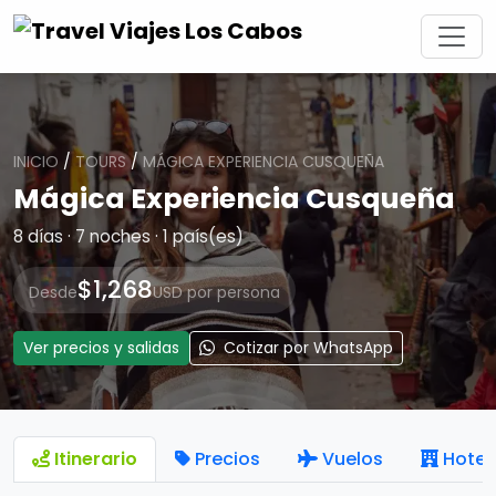
INICIO
/
TOURS
/
MÁGICA EXPERIENCIA CUSQUEÑA
Mágica Experiencia Cusqueña
8 días · 7 noches · 1 país(es)
$1,268
Desde
USD por persona
Ver precios y salidas
Cotizar por WhatsApp
Itinerario
Precios
Vuelos
Hotel