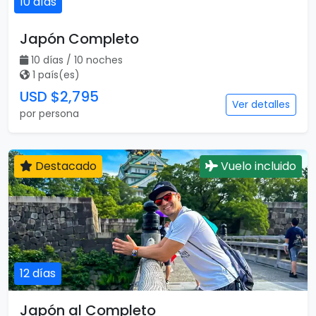
10 días
Japón Completo
10 días / 10 noches
1 país(es)
USD $2,795
Ver detalles
por persona
Destacado
Vuelo incluido
12 días
Japón al Completo