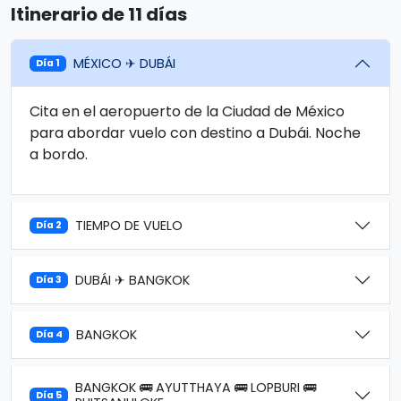
Itinerario de 11 días
MÉXICO ✈ DUBÁI
Día 1
Cita en el aeropuerto de la Ciudad de México
para abordar vuelo con destino a Dubái. Noche
a bordo.
TIEMPO DE VUELO
Día 2
DUBÁI ✈ BANGKOK
Día 3
BANGKOK
Día 4
BANGKOK 🚌 AYUTTHAYA 🚌 LOPBURI 🚌
Día 5