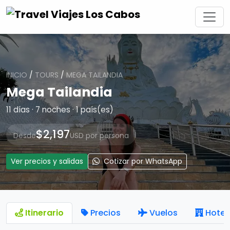
INICIO
/
TOURS
/
MEGA TAILANDIA
Mega Tailandia
11 días · 7 noches · 1 país(es)
$2,197
Desde
USD por persona
Ver precios y salidas
Cotizar por WhatsApp
Itinerario
Precios
Vuelos
Hotel