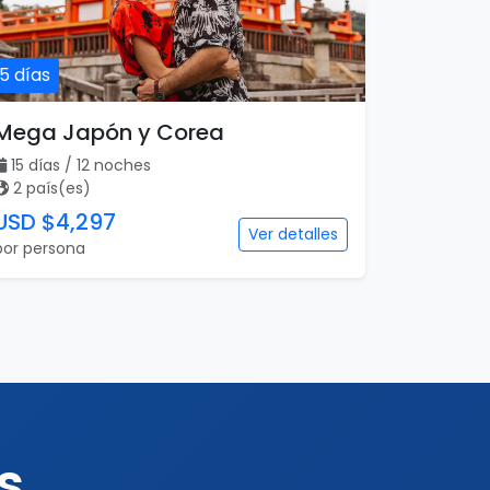
15 días
Mega Japón y Corea
15 días / 12 noches
2 país(es)
USD $4,297
Ver detalles
por persona
s