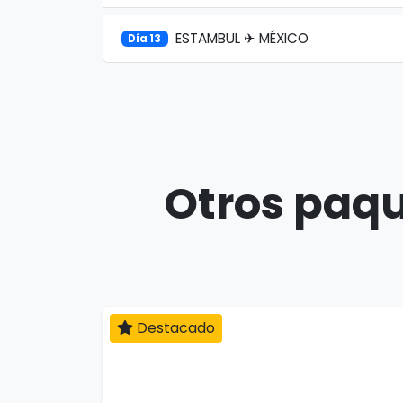
ESTAMBUL ✈ MÉXICO
Día 13
Otros paqu
10 días
Destacado
Japón Completo
10 días / 10 noches
1 país(es)