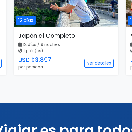
12 días
Japón al Completo
12 días / 9 noches
1 país(es)
USD $3,897
Ver detalles
por persona
Viajar es para todo