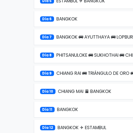
ESTAMBUL ✈ BANGKOK
Día 5
BANGKOK
Día 6
BANGKOK 🚌 AYUTTHAYA 🚌 LOPBURI
Día 7
PHITSANULOKE 🚌 SUKHOTHAI 🚌 CH
Día 8
CHIANG RAI 🚌 TRIÁNGULO DE ORO 
Día 9
CHIANG MAI 🚈 BANGKOK
Día 10
BANGKOK
Día 11
BANGKOK ✈ ESTAMBUL
Día 12