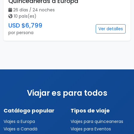
Quinceañeras a Europa
26 días / 24 noches
10 país(es)
USD $6,799
Ver detalles
por persona
Viajar es para todos
Catálogo popular
Tipos de viaje
Viajes a Europa
Viajes para quinceaneras
Viajes a Canadá
Viajes para Eventos