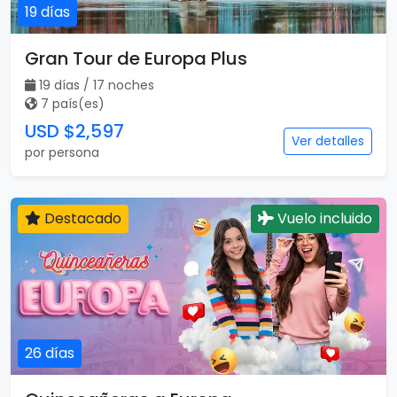
19 días
Gran Tour de Europa Plus
19 días / 17 noches
7 país(es)
USD $2,597
Ver detalles
por persona
Destacado
Vuelo incluido
26 días