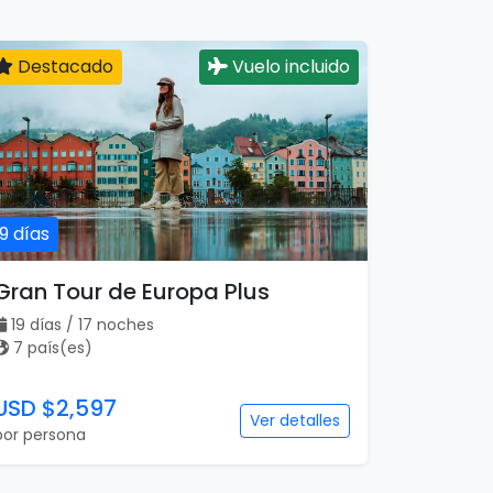
Destacado
Vuelo incluido
19 días
Gran Tour de Europa Plus
19 días / 17 noches
7 país(es)
USD $2,597
Ver detalles
por persona