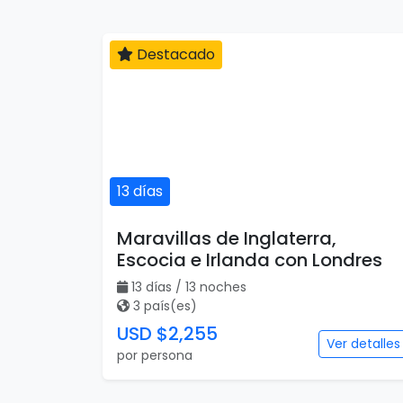
Destacado
13 días
Maravillas de Inglaterra,
Escocia e Irlanda con Londres
13 días / 13 noches
3 país(es)
USD $2,255
Ver detalles
por persona