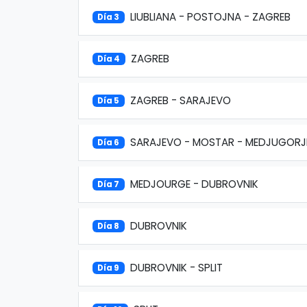
LIUBLIANA - POSTOJNA - ZAGREB
Día 3
ZAGREB
Día 4
ZAGREB - SARAJEVO
Día 5
SARAJEVO - MOSTAR - MEDJUGORJ
Día 6
MEDJOURGE - DUBROVNIK
Día 7
DUBROVNIK
Día 8
DUBROVNIK - SPLIT
Día 9