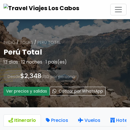
INICIO
/
TOURS
/
PERÚ TOTAL
Perú Total
13 días · 12 noches · 1 país(es)
$2,348
Desde
USD por persona
Ver precios y salidas
Cotizar por WhatsApp
Itinerario
Precios
Vuelos
Hotel