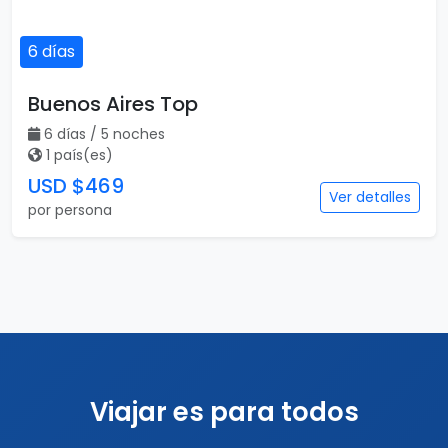
6 días
Buenos Aires Top
6 días / 5 noches
1 país(es)
USD $469
Ver detalles
por persona
Viajar es para todos