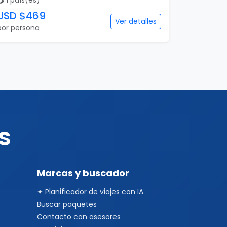
1 país(es)
USD $469
Ver detalles
por persona
s
Marcas y buscador
✦ Planificador de viajes con IA
Buscar paquetes
Contacto con asesores